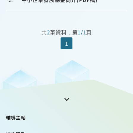
共
2
筆資料，第
1/1
頁
1
輔導主軸