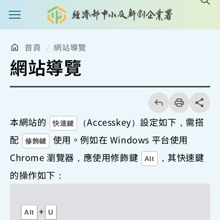
主選單案扭
首頁
網站導覽
網站導覽
回
上
列
share分享
一
印
頁
本網站的
（Accesskey）設定如下，需搭
快速鍵
配
使用。例如在 Windows 平台使用
修飾鍵
Chrome 瀏覽器，應使用修飾鍵
，其快速鍵
Alt
的操作如下：
+
Alt
U