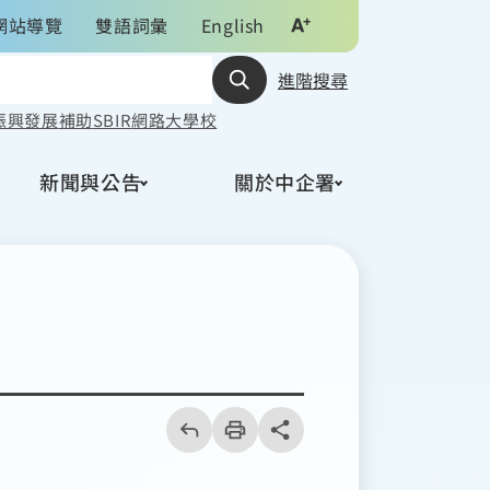
網站導覽
雙語詞彙
English
進階搜尋
振興發展
補助
SBIR
網路大學校
新聞與公告
關於中企署
回
上
列
share分享按鈕
一
印
頁