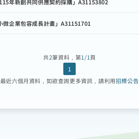
5年新創共同供應契約採購」A31153802
微企業包容成長計畫」A31151701
共
2
筆資料，第
1/1
頁
1
為最近六個月資料，如欲查詢更多資訊，請利用
招標公告