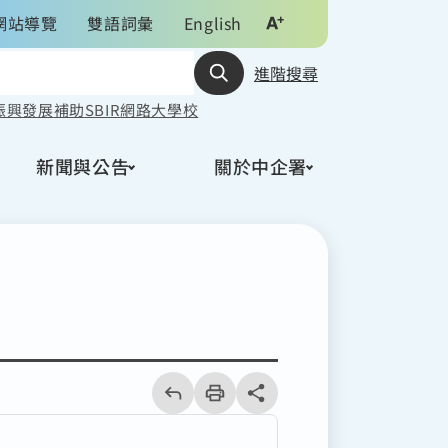
網站導覽
雙語詞彙
English
進階搜尋
振興發展
補助
SBIR
網路大學校
新聞與公告
關於中企署
回
上
列
share分享按鈕
一
印
頁