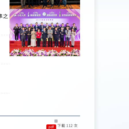
準之
下載 112 次
pdf