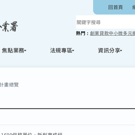
回首頁
熱門：
創業貸款
中小微多元
焦點業務
法規專區
資訊分享
計畫總覽
：
1699
供稿單位：
新創育成組