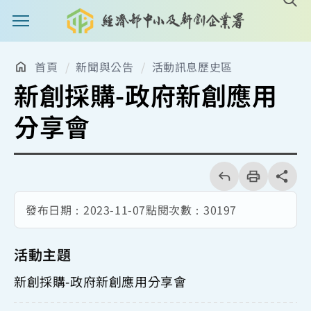
主選單案扭
首頁
新聞與公告
活動訊息歷史區
新創採購-政府新創應用
分享會
回
上
列
share分享
一
印
頁
發布日期：
2023-11-07
點閱次數：
30197
活動主題
新創採購-政府新創應用分享會