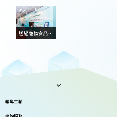
透過寵物食品、
環保包材、塑膠
射出產品、低碳
鞋、機能襪、抗
菌地板、模組化
床墊、鋁門窗
等，呈現產業聚
落輔導成果。
輔導主軸
諮詢服務