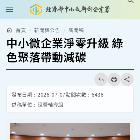
主選單案扭
首頁
新聞與公告
新聞稿
中小微企業淨零升級 綠
色聚落帶動減碳
回
上
列
share分享
一
印
頁
發布日期：
2026-07-07
點閱次數：
6436
供稿單位：
經營輔導組